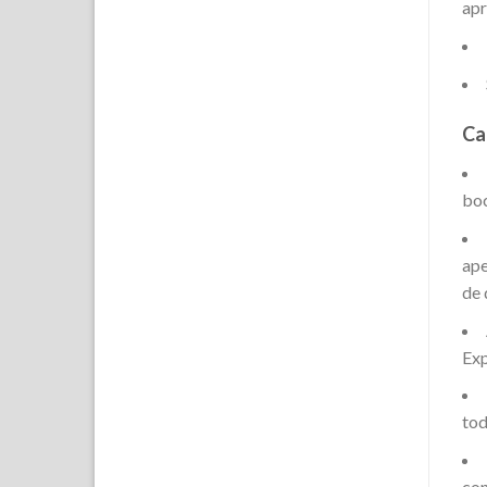
apr
Ca
bo
ape
de 
Exp
tod
con