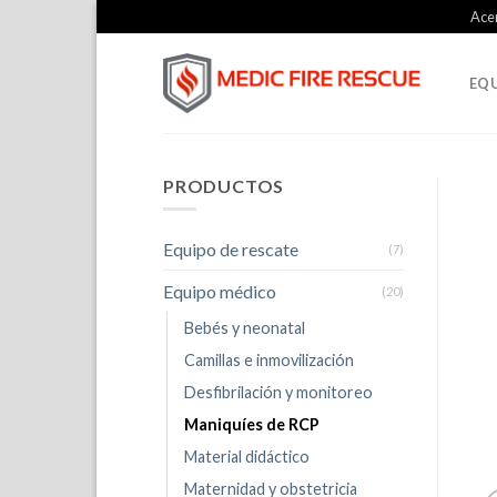
Skip
Ace
to
content
EQU
PRODUCTOS
Equipo de rescate
(7)
Equipo médico
(20)
Bebés y neonatal
Camillas e inmovilización
Desfibrilación y monitoreo
Maniquíes de RCP
Material didáctico
Maternidad y obstetricia