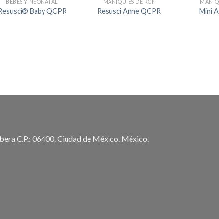
BEBÉS Y NEONATAL
MANIQUÍES DE RCP
MANIQ
Resusci® Baby QCPR
Resusci Anne QCPR
Mini 
ibera C.P.: 06400. Ciudad de México. México.