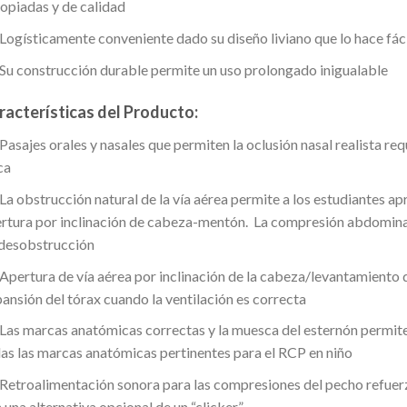
opiadas y de calidad
Logísticamente conveniente dado su diseño liviano que lo hace fáci
Su construcción durable permite un uso prolongado inigualable
racterísticas del Producto:
Pasajes orales y nasales que permiten la oclusión nasal realista re
ca
La obstrucción natural de la vía aérea permite a los estudiantes ap
rtura por inclinación de cabeza-mentón. La compresión abdomina
desobstrucción
Apertura de vía aérea por inclinación de la cabeza/levantamiento 
ansión del tórax cuando la ventilación es correcta
Las marcas anatómicas correctas y la muesca del esternón permiten 
as las marcas anatómicas pertinentes para el RCP en niño
Retroalimentación sonora para las compresiones del pecho refuer
 una alternativa opcional de un “clicker”