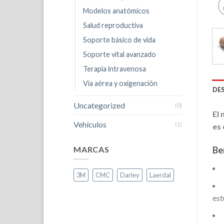
Modelos anatómicos
Salud reproductiva
Soporte básico de vida
Soporte vital avanzado
Terapia intravenosa
Vía aérea y oxigenación
DE
Uncategorized
(0)
El 
Vehículos
(1)
es 
MARCAS
Be
3M
CMC
Darley
Laerdal
est