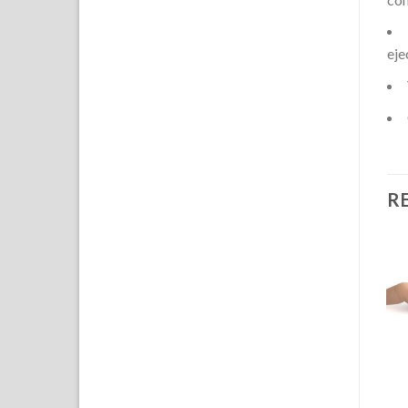
eje
R