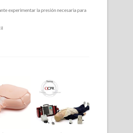
ante experimentar la presión necesaria para
il
+
+
Lista de
Lista de
Deseos
Deseos