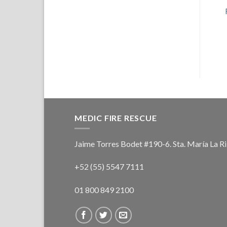
MEDIC FIRE RESCUE
Jaime Torres Bodet #190-6. Sta. María La R
+52 (55) 5547 7111
01 800 849 2100