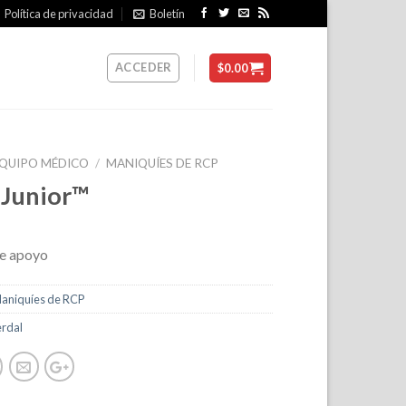
Política de privacidad
Boletín
ACCEDER
$
0.00
QUIPO MÉDICO
/
MANIQUÍES DE RCP
e Junior™
e apoyo
aniquíes de RCP
erdal