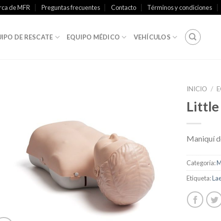
rca de MFR
Preguntas frecuentes
Contacto
Términos y condiciones
IPO DE RESCATE
EQUIPO MÉDICO
VEHÍCULOS
INICIO
/
E
Littl
+
Lista de
Maniquí d
Deseos
Categoría:
M
Etiqueta:
La