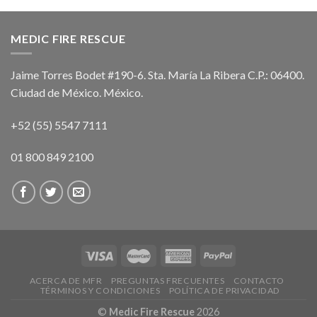
MEDIC FIRE RESCUE
Jaime Torres Bodet #190-6. Sta. María La Ribera C.P.: 06400.
Ciudad de México. México.
+52 (55) 5547 7111
01 800 849 2100
ACERCA DE MFR
PREGUNTAS FRECUENTES
CONTACTO
TÉRMINOS Y CONDICIONES
POLÍTICA DE PRIVACIDAD
©
Medic Fire Rescue
2026