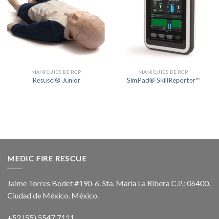
+
+
Lista de
Lista de
Deseos
Deseos
MANIQUÍES DE RCP
MANIQUÍES DE RCP
Resusci® Junior
SimPad® SkillReporter™
MEDIC FIRE RESCUE
Jaime Torres Bodet #190-6. Sta. María La Ribera C.P.: 06400.
Ciudad de México. México.
+52 (55) 5547 7111