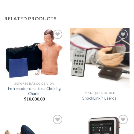
RELATED PRODUCTS
+
+
Lista de
Lista de
Deseos
Deseos
SOPORTE BÁSICO DE VIDA
Entrenador de asfixia Choking
MANIQUÍES DE RCP
Charlie
ShockLink™ Laerdal
$
10,000.00