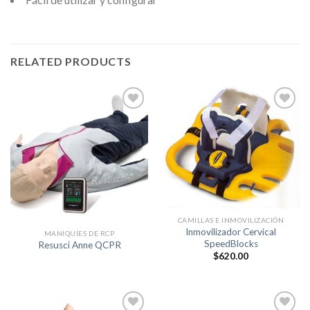
RELATED PRODUCTS
+
+
Lista de
Lista de
Deseos
Deseos
CAMILLAS E INMOVILIZACIÓN
Inmovilizador Cervical
MANIQUÍES DE RCP
SpeedBlocks
Resusci Anne QCPR
$
620.00