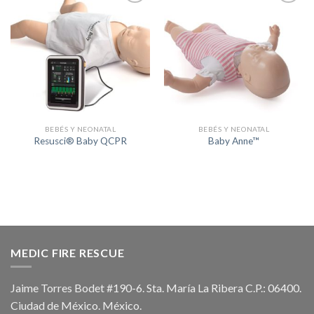
+
+
Lista de
Lista de
Deseos
Deseos
BEBÉS Y NEONATAL
BEBÉS Y NEONATAL
Resusci® Baby QCPR
Baby Anne™
MEDIC FIRE RESCUE
Jaime Torres Bodet #190-6. Sta. María La Ribera C.P.: 06400.
Ciudad de México. México.